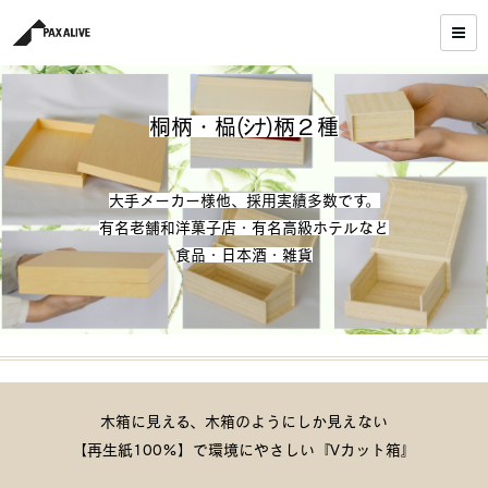
桐柄・榀(ｼﾅ)柄２種
大手メーカー様他、採用実績多数です。
有名老舗和洋菓子店・有名高級ホテルなど
食品・日本酒・雑貨
木箱に見える、木箱のようにしか見えない
【再生紙100%】で環境にやさしい『Vカット箱』