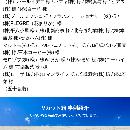
（株）パールイデア 様 / ハマヤ(株) 様 / (株)浜与 様 / ピアス
(株) 様 / (株)百一堂 様
(株)ブールミッシュ 様 / プラスステーショナリー(株) 様 /
(株)FLEGRE（花まりか）様
(株)平八茶屋 様 / (株)北新商事 様 / 北海道乳業(株) 様 /(株)本
吉兆 様 /松坂ハム(株) 様
マルトモ(株) 様 / マルハニチロ（株）様 / 丸紅紙パルプ販売
(株) 様 /三本コーヒー(株) 様
モロゾフ(株) 様 / (株)やまか 様 / (株)やまや 様 /(株)ユーハイ
ム 様 /有楽製菓(株) 様
(株)ローザ 様 / (株)ロマンライフ 様 / 若戎酒造(株) 様 / (株)若
菜 様
（五十音順）
Vカット箱 事例紹介
いろいろな商品でお使いいただいています。