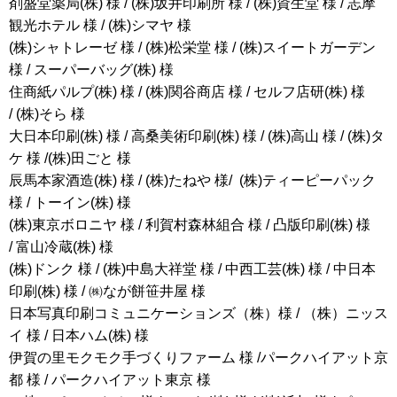
剤盛堂薬局(株) 様 / (株)坂井印刷所 様 / (株)資生堂 様 / 志摩
観光ホテル 様 / (株)シマヤ 様
(株)シャトレーゼ 様 / (株)松栄堂 様 / (株)スイートガーデン
様 / スーパーバッグ(株) 様
住商紙パルプ(株) 様 / (株)関谷商店 様 / セルフ店研(株) 様
/ (株)そら 様
大日本印刷(株) 様 / 高桑美術印刷(株) 様 / (株)高山 様 / (株)タ
ケ 様 /(株)田ごと 様
辰馬本家酒造(株) 様 / (株)たねや 様/ (株)ティーピーパック
様 / トーイン(株) 様
(株)東京ボロニヤ 様 / 利賀村森林組合 様 / 凸版印刷(株) 様
/ 富山冷蔵(株) 様
(株)ドンク 様 / (株)中島大祥堂 様 / 中西工芸(株) 様 / 中日本
印刷(株) 様 / ㈱なが餅笹井屋 様
日本写真印刷コミュニケーションズ（株）様 / （株）ニッス
イ 様 / 日本ハム(株) 様
伊賀の里モクモク手づくりファーム
様 /パークハイアット京
都 様 / パークハイアット東京 様