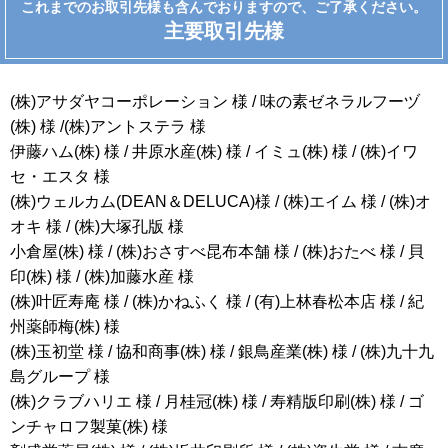
これまでのお取引先様も含んでおりますので、ご了承ください。
主要取引先様
(株)アサダヤコーポレーション 様 / 味の素ゼネラルフーヅ
(株) 様 /(株)アントステラ 様
伊藤ハム(株) 様 / 井原水産(株) 様 / イミュ(株) 様 / (株)イワ
セ・エスタ 様
(株)ウェルカム(DEAN＆DELUCA)様 / (株)エイム 様 / (株)オ
オキ 様 / (株)大塚孔版 様
小倉屋(株) 様 / (株)おさすべ昆布本舗 様 / (株)おたべ 様 / 貝
印(株) 様 / (株)加藤水産 様
(株)叶匠寿庵 様 / (株)かねふく 様 / (有)上林春松本店 様 / 紀
州薬師梅(株) 様
(株)玉初堂 様 / 協和商事(株) 様 / 銀鳥産業(株) 様 / (株)九十九
島グループ 様
(株)クラブハリエ 様 / 月桂冠(株) 様 / 寿精版印刷(株) 様 / ゴ
ンチャロフ製菓(株) 様